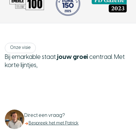
Onze visie
B
i
j
e
m
a
r
k
a
b
l
e
s
t
a
a
t
j
o
u
w
g
r
o
e
i
c
e
n
t
r
a
a
l
.
M
e
t
k
o
r
t
e
l
i
j
n
t
j
e
s
,
Direct een vraag?
Bespreek het met Patrick