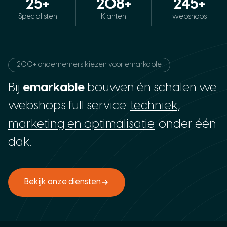
25+
208+
245+
Specialisten
Klanten
webshops
200+ ondernemers kiezen voor emarkable
Bij
emarkable
bouwen én schalen we
webshops full service:
techniek,
marketing en optimalisatie
onder één
dak.
Bekijk onze diensten