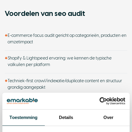
Voordelen van seo audit
+
E-commerce focus: audit gericht op categorieën, producten en
omzetimpact
+
Shopify & Lightspeed ervaring: we kennen de typische
valkuilen per platform
+
Techniek-first: crawl/indexatie/duplicate content en structuur
grondig aangepakt
+
Prioriteiten op impact: eerst quick wins, daarna structurele
groei
Toestemming
Details
Over
+
Geen vaag rapport: duidelijke acties, eigenaar, impact en