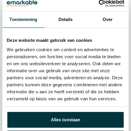
verzoek (zoals een huiszoekingsbevel, gerechtelijk
bevel of een dagvaarding). Wij zijn ook gerechtigd om
Toestemming
Details
Over
uw informatie te bewaren en/of te delen wanneer wij
geloven dat dit noodzakelijk is voor het opsporen,
Deze website maakt gebruik van cookies
voorkomen en aankaarten van fraude of andere
We gebruiken cookies om content en advertenties te
illegale activiteiten en om ons, u en anderen te
personaliseren, om functies voor social media te bieden
beschermen. Informatie die wij ontvangen over u kan
en om ons websiteverkeer te analyseren. Ook delen we
informatie over uw gebruik van onze site met onze
worden geopend, bewerkt en bewaard voor een
partners voor social media, adverteren en analyse. Deze
langere periode wanneer dit noodzakelijk is vanwege
partners kunnen deze gegevens combineren met andere
informatie die u aan ze heeft verstrekt of die ze hebben
een juridisch verzoek of verplichting, een onderzoek
verzameld op basis van uw gebruik van hun services.
met betrekking tot onze voorwaarden, beleid of om
anderszins schade te voorkomen.
Alles toestaan
emarkable heeft passende technische en