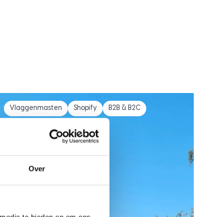
Vlaggenmasten
Shopify
B2B & B2C
Over
 media te bieden en om ons