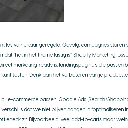
os van elkaar geregeld. Gevolg: campagnes sturen ver
n omdat “het in het theme lastig is”. Shopify Marketing
direct marketing-ready is: landingspagina’s die passen b
kunt testen. Denk aan het verbeteren van je producttempl
bij e-commerce passen: Google Ads (Search/Shopping), 
erschil is dat we niet blijven hangen in “optimaliseren i
tleneck zit. Bijvoorbeeld: veel add-to-carts maar wein