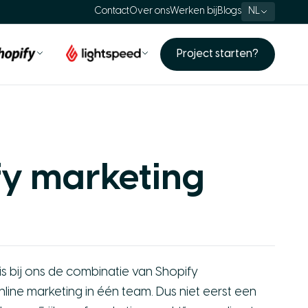
Contact
Over ons
Werken bij
Blogs
NL
Project starten?
fy marketing
is bij ons de combinatie van Shopify
ine marketing in één team. Dus niet eerst een