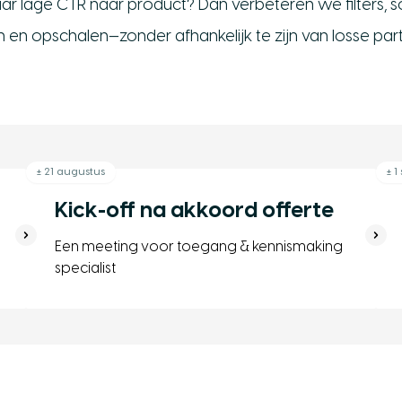
maar lage CTR naar product? Dan verbeteren we filters, 
en opschalen—zonder afhankelijk te zijn van losse part
± 21 augustus
± 1
Kick-off na akkoord offerte
Een meeting voor toegang & kennismaking
specialist