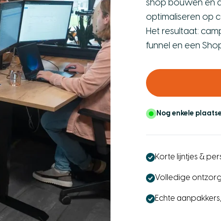
shop bouwen en daa
optimaliseren op c
Het resultaat: camp
funnel en een Shop
Nog enkele plaats
Korte lijntjes & p
Volledige ontzorg
Echte aanpakkers