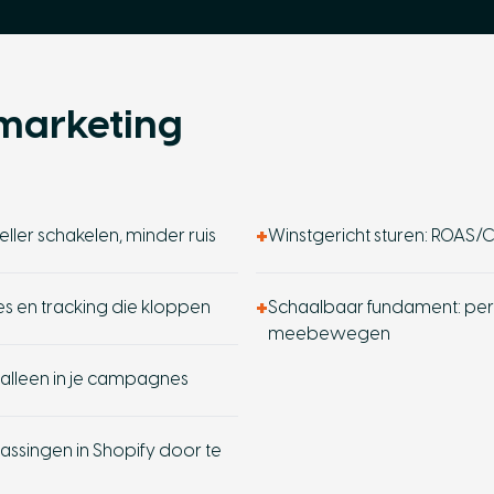
 marketing
+
ler schakelen, minder ruis
Winstgericht sturen: ROAS/C
+
es en tracking die kloppen
Schaalbaar fundament: perf
meebewegen
Versturen
t alleen in je campagnes
passingen in Shopify door te