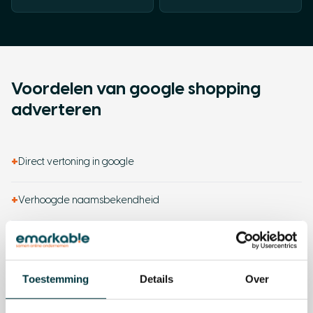
Voordelen van google shopping
adverteren
+
Direct vertoning in google
+
Verhoogde naamsbekendheid
+
Meer verkeer naar je webshop
+
Inzetbaar tijdens alle stappen van de customer journey
Toestemming
Details
Over